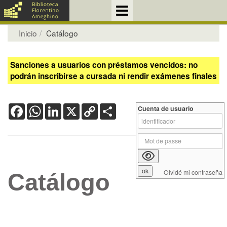
Inicio
Catálogo
Sanciones a usuarios con préstamos vencidos: no
podrán inscribirse a cursada ni rendir exámenes finales
Facebook
WhatsApp
LinkedIn
X
Copy
Share
Cuenta de usuario
Link
Olvidé mi contraseña
Catálogo