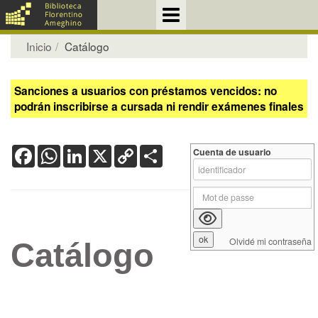
Inicio
Catálogo
Sanciones a usuarios con préstamos vencidos: no
podrán inscribirse a cursada ni rendir exámenes finales
Facebook
WhatsApp
LinkedIn
X
Copy
Share
Cuenta de usuario
Link
Olvidé mi contraseña
Catálogo