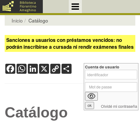
Inicio
Catálogo
Sanciones a usuarios con préstamos vencidos: no
podrán inscribirse a cursada ni rendir exámenes finales
Facebook
WhatsApp
LinkedIn
X
Copy
Share
Cuenta de usuario
Link
Olvidé mi contraseña
Catálogo