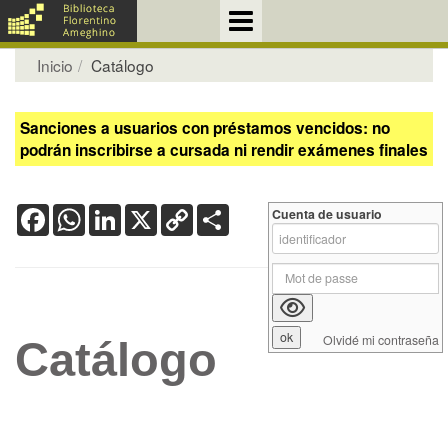
Inicio
Catálogo
Sanciones a usuarios con préstamos vencidos: no
podrán inscribirse a cursada ni rendir exámenes finales
Facebook
WhatsApp
LinkedIn
X
Copy
Share
Cuenta de usuario
Link
Olvidé mi contraseña
Catálogo