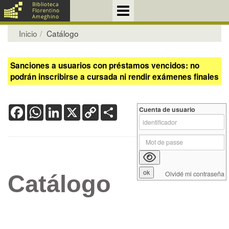
Inicio
Catálogo
Sanciones a usuarios con préstamos vencidos: no
podrán inscribirse a cursada ni rendir exámenes finales
Facebook
WhatsApp
LinkedIn
X
Copy
Share
Cuenta de usuario
Link
Olvidé mi contraseña
Catálogo