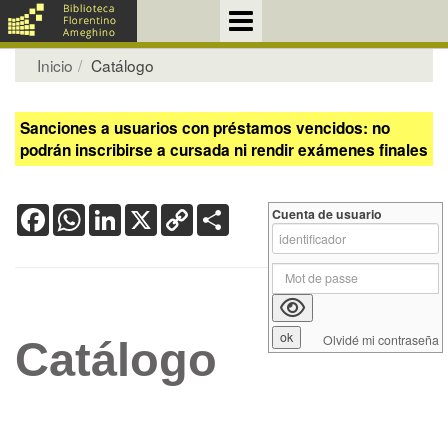
Inicio
Catálogo
Sanciones a usuarios con préstamos vencidos: no
podrán inscribirse a cursada ni rendir exámenes finales
Facebook
WhatsApp
LinkedIn
X
Copy
Share
Cuenta de usuario
Link
Olvidé mi contraseña
Catálogo