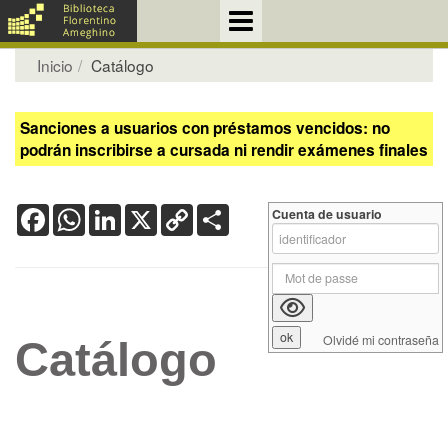
Inicio
Catálogo
Sanciones a usuarios con préstamos vencidos: no
podrán inscribirse a cursada ni rendir exámenes finales
Facebook
WhatsApp
LinkedIn
X
Copy
Share
Cuenta de usuario
Link
Olvidé mi contraseña
Catálogo