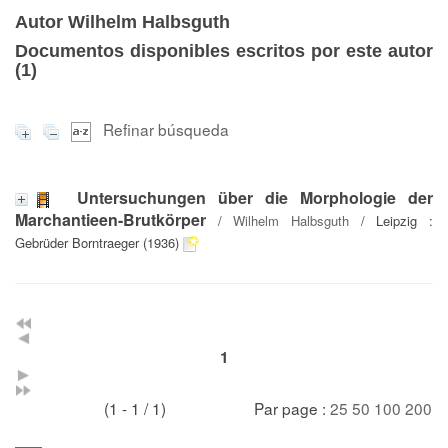
Autor Wilhelm Halbsguth
Documentos disponibles escritos por este autor
(
1
)
Refinar búsqueda
Untersuchungen über die Morphologie der
Marchantieen-Brutkörper
/
Wilhelm Halbsguth
/ Leipzig :
Gebrüder Borntraeger (1936)
1
(1 - 1 / 1)
Par page :
25
50
100
200