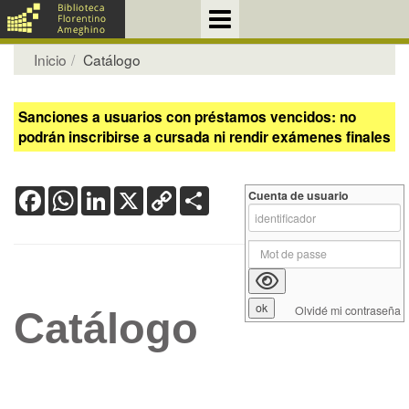
Inicio
Catálogo
Sanciones a usuarios con préstamos vencidos: no
podrán inscribirse a cursada ni rendir exámenes finales
Facebook
WhatsApp
LinkedIn
X
Copy
Share
Cuenta de usuario
Link
Olvidé mi contraseña
Catálogo