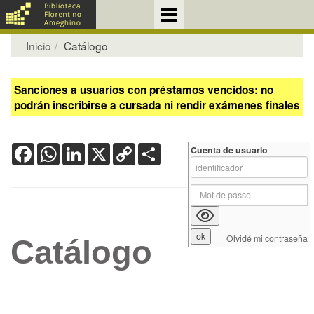
Inicio
Catálogo
Sanciones a usuarios con préstamos vencidos: no
podrán inscribirse a cursada ni rendir exámenes finales
Facebook
WhatsApp
LinkedIn
X
Copy
Share
Cuenta de usuario
Link
Olvidé mi contraseña
Catálogo