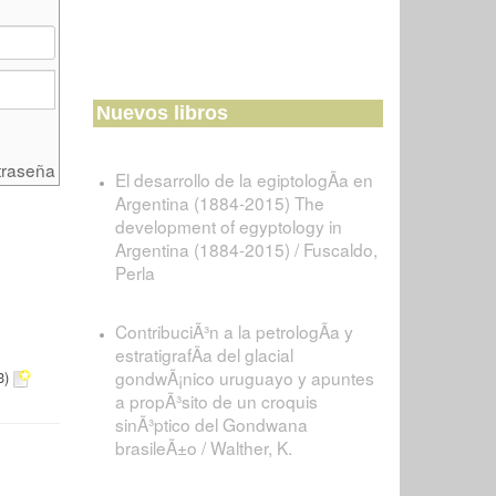
Nuevos libros
traseña
El desarrollo de la egiptologÃ­a en
Argentina (1884-2015) The
development of egyptology in
Argentina (1884-2015) / Fuscaldo,
Perla
ContribuciÃ³n a la petrologÃ­a y
estratigrafÃ­a del glacial
gondwÃ¡nico uruguayo y apuntes
3)
a propÃ³sito de un croquis
sinÃ³ptico del Gondwana
brasileÃ±o / Walther, K.