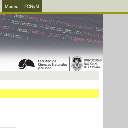
Museo
FCNyM