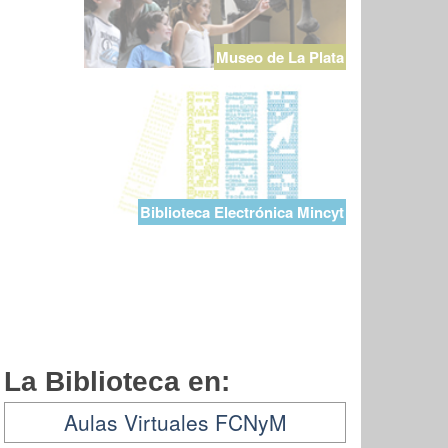
Museo de La Plata
Biblioteca Electrónica Mincyt
La Biblioteca en:
Aulas Virtuales FCNyM