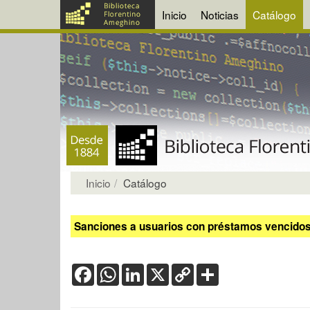
Inicio
Noticias
Catálogo
Inicio
Catálogo
Sanciones a usuarios con préstamos vencidos:
Facebook
WhatsApp
LinkedIn
X
Copy
Share
Link