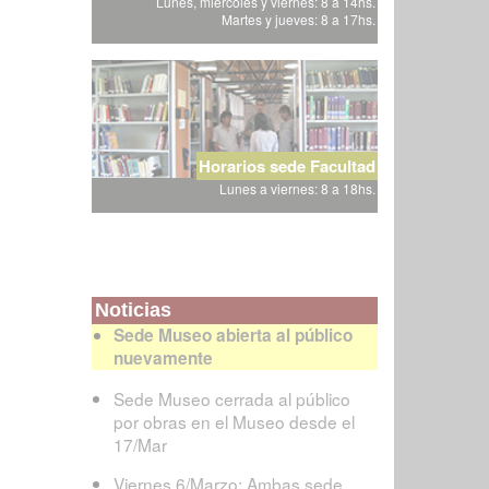
Lunes, miércoles y viernes: 8 a 14hs.
Martes y jueves: 8 a 17hs.
Horarios sede Facultad
Lunes a viernes: 8 a 18hs.
Noticias
Sede Museo abierta al público
nuevamente
Sede Museo cerrada al público
por obras en el Museo desde el
17/Mar
Viernes 6/Marzo: Ambas sede