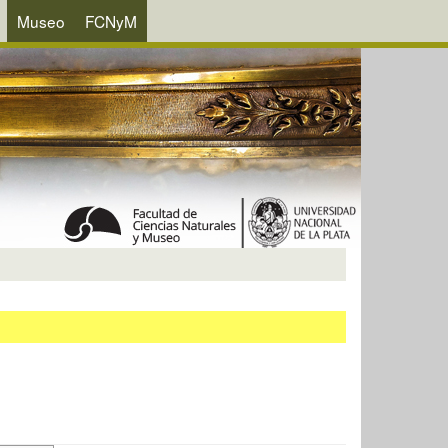
Museo
FCNyM