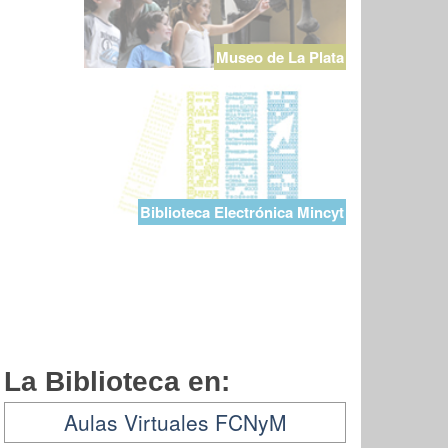
Museo de La Plata
Biblioteca Electrónica Mincyt
La Biblioteca en:
Aulas Virtuales FCNyM