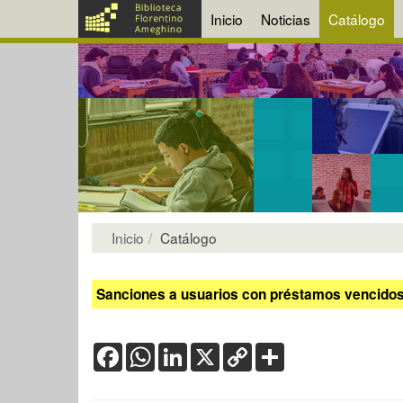
Inicio
Noticias
Catálogo
Inicio
Catálogo
Sanciones a usuarios con préstamos vencidos:
Facebook
WhatsApp
LinkedIn
X
Copy
Share
Link