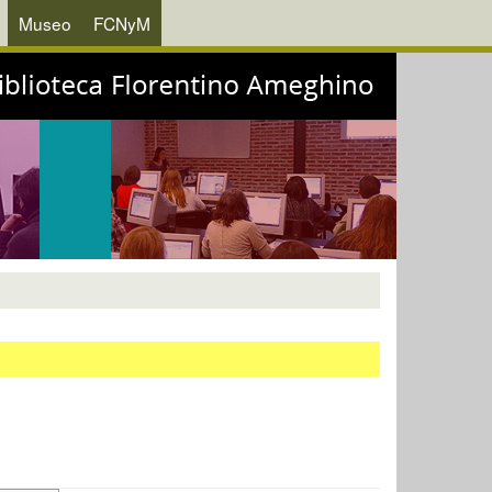
Museo
FCNyM