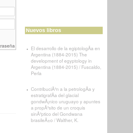
Nuevos libros
traseña
El desarrollo de la egiptologÃ­a en
Argentina (1884-2015) The
development of egyptology in
Argentina (1884-2015) / Fuscaldo,
Perla
ContribuciÃ³n a la petrologÃ­a y
estratigrafÃ­a del glacial
gondwÃ¡nico uruguayo y apuntes
a propÃ³sito de un croquis
sinÃ³ptico del Gondwana
brasileÃ±o / Walther, K.