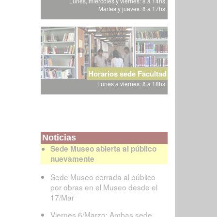
Lunes, miércoles y viernes: 8 a 14hs.
Martes y jueves: 8 a 17hs.
Horarios sede Facultad
Lunes a viernes: 8 a 18hs.
Noticias
Sede Museo abierta al público
nuevamente
Sede Museo cerrada al público
por obras en el Museo desde el
17/Mar
Viernes 6/Marzo: Ambas sede