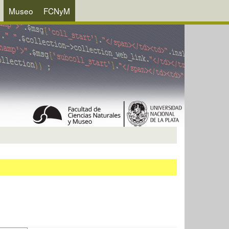
Museo
FCNyM