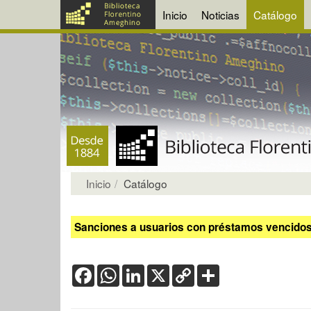
Inicio
Noticias
Catálogo
Inicio
Catálogo
Sanciones a usuarios con préstamos vencidos:
Facebook
WhatsApp
LinkedIn
X
Copy
Share
Link