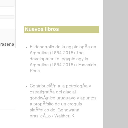
Nuevos libros
traseña
El desarrollo de la egiptologÃ­a en
Argentina (1884-2015) The
development of egyptology in
Argentina (1884-2015) / Fuscaldo,
Perla
ContribuciÃ³n a la petrologÃ­a y
estratigrafÃ­a del glacial
gondwÃ¡nico uruguayo y apuntes
a propÃ³sito de un croquis
sinÃ³ptico del Gondwana
brasileÃ±o / Walther, K.