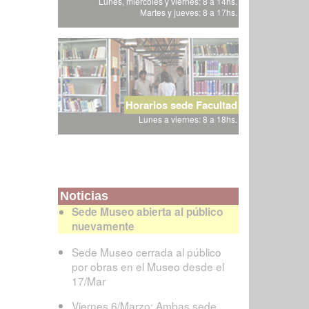
Lunes, miércoles y viernes: 8 a 14hs.
Martes y jueves: 8 a 17hs.
Horarios sede Facultad
Lunes a viernes: 8 a 18hs.
Noticias
Sede Museo abierta al público
nuevamente
Sede Museo cerrada al público
por obras en el Museo desde el
17/Mar
Viernes 6/Marzo: Ambas sede