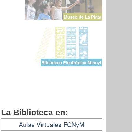
Museo de La Plata
Biblioteca Electrónica Mincyt
La Biblioteca en:
Aulas Virtuales FCNyM