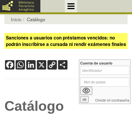
Inicio
Catálogo
Sanciones a usuarios con préstamos vencidos: no
podrán inscribirse a cursada ni rendir exámenes finales
Facebook
WhatsApp
LinkedIn
X
Copy
Share
Cuenta de usuario
Link
Olvidé mi contraseña
Catálogo