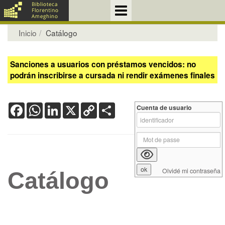
Inicio
Catálogo
Sanciones a usuarios con préstamos vencidos: no
podrán inscribirse a cursada ni rendir exámenes finales
Facebook
WhatsApp
LinkedIn
X
Copy
Share
Cuenta de usuario
Link
Olvidé mi contraseña
Catálogo