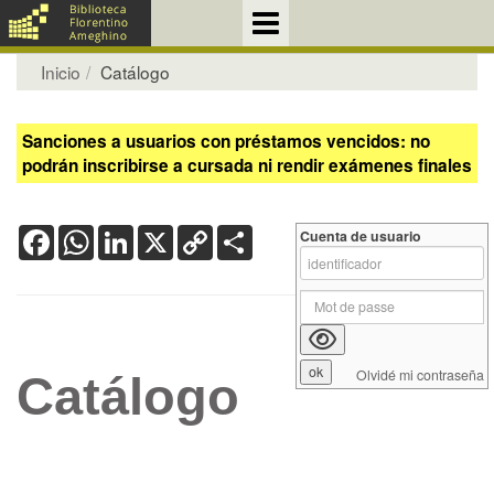
Inicio
Catálogo
Sanciones a usuarios con préstamos vencidos: no
podrán inscribirse a cursada ni rendir exámenes finales
Facebook
WhatsApp
LinkedIn
X
Copy
Share
Cuenta de usuario
Link
Olvidé mi contraseña
Catálogo