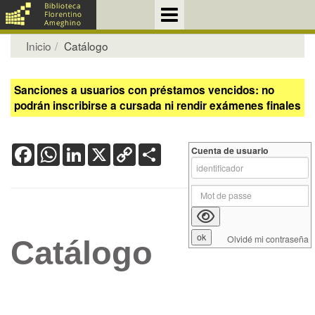
Inicio
Catálogo
Sanciones a usuarios con préstamos vencidos: no
podrán inscribirse a cursada ni rendir exámenes finales
Facebook
WhatsApp
LinkedIn
X
Copy
Share
Cuenta de usuario
Link
Olvidé mi contraseña
Catálogo