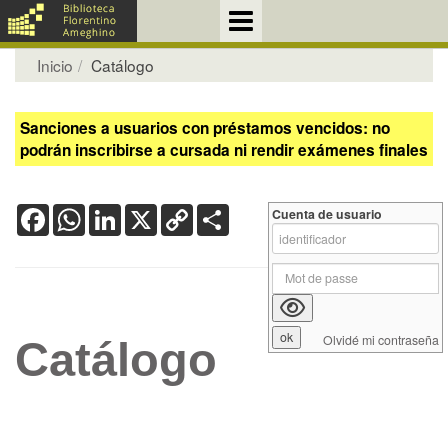
Inicio
Catálogo
Sanciones a usuarios con préstamos vencidos: no
podrán inscribirse a cursada ni rendir exámenes finales
Facebook
WhatsApp
LinkedIn
X
Copy
Share
Cuenta de usuario
Link
Olvidé mi contraseña
Catálogo