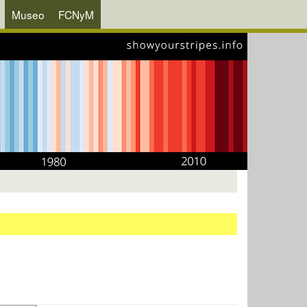
Museo
FCNyM