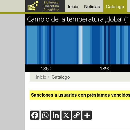
Inicio
Noticias
Catálogo
Inicio
Catálogo
Sanciones a usuarios con préstamos vencidos:
Facebook
WhatsApp
LinkedIn
X
Copy
Share
Link