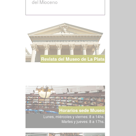
del Mioceno
Revista del Museo de La Plata
Horarios sede Museo
Lunes, miércoles y viernes: 8 a 14hs.
Martes y jueves: 8 a 17hs.