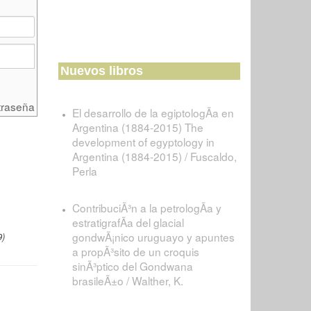
Nuevos libros
traseña
El desarrollo de la egiptologÃ­a en
Argentina (1884-2015) The
development of egyptology in
Argentina (1884-2015) / Fuscaldo,
Perla
ContribuciÃ³n a la petrologÃ­a y
estratigrafÃ­a del glacial
gondwÃ¡nico uruguayo y apuntes
9)
a propÃ³sito de un croquis
sinÃ³ptico del Gondwana
brasileÃ±o / Walther, K.