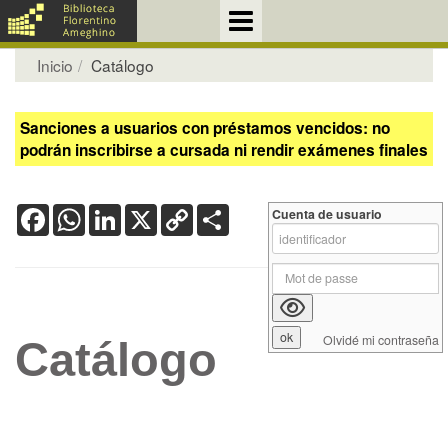
Inicio
Catálogo
Sanciones a usuarios con préstamos vencidos: no
podrán inscribirse a cursada ni rendir exámenes finales
Facebook
WhatsApp
LinkedIn
X
Copy
Share
Cuenta de usuario
Link
Olvidé mi contraseña
Catálogo