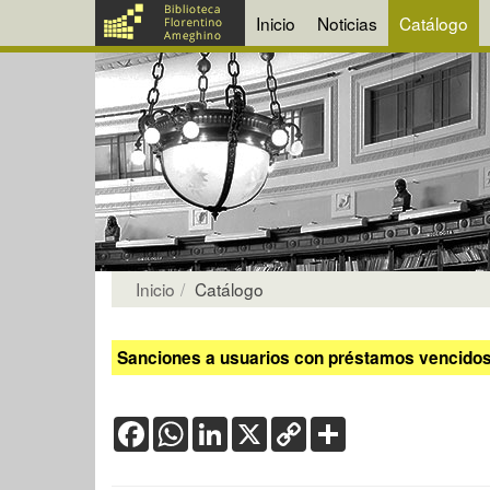
Inicio
Noticias
Catálogo
Inicio
Catálogo
Sanciones a usuarios con préstamos vencidos:
Facebook
WhatsApp
LinkedIn
X
Copy
Share
Link