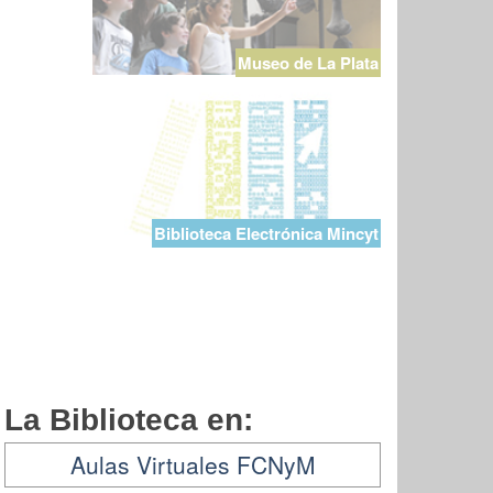
Museo de La Plata
Biblioteca Electrónica Mincyt
La Biblioteca en:
Aulas Virtuales FCNyM