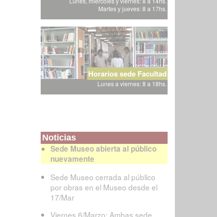
Lunes, miércoles y viernes: 8 a 14hs.
Martes y jueves: 8 a 17hs.
Horarios sede Facultad
Lunes a viernes: 8 a 18hs.
Noticias
Sede Museo abierta al público
nuevamente
Sede Museo cerrada al público
por obras en el Museo desde el
17/Mar
Viernes 6/Marzo: Ambas sede