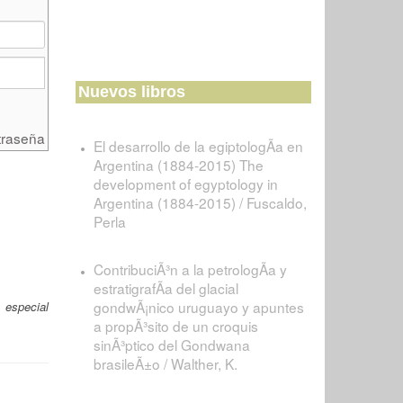
Nuevos libros
traseña
El desarrollo de la egiptologÃ­a en
Argentina (1884-2015) The
development of egyptology in
Argentina (1884-2015) / Fuscaldo,
Perla
ContribuciÃ³n a la petrologÃ­a y
estratigrafÃ­a del glacial
gondwÃ¡nico uruguayo y apuntes
 especial
a propÃ³sito de un croquis
sinÃ³ptico del Gondwana
brasileÃ±o / Walther, K.