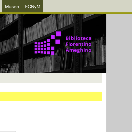
Museo
FCNyM