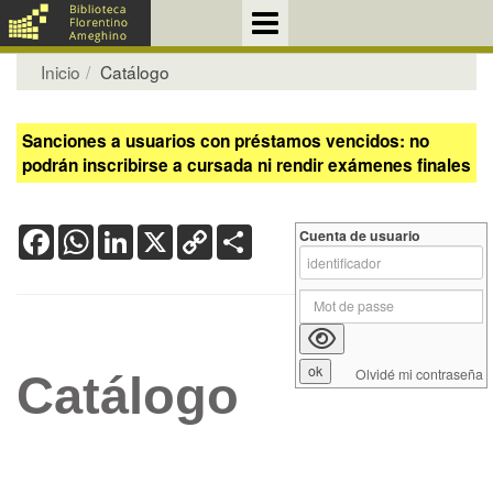
Inicio
Catálogo
Sanciones a usuarios con préstamos vencidos: no
podrán inscribirse a cursada ni rendir exámenes finales
Facebook
WhatsApp
LinkedIn
X
Copy
Share
Cuenta de usuario
Link
Olvidé mi contraseña
Catálogo