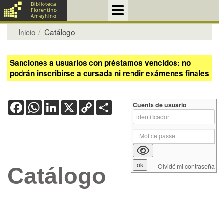
Inicio
Catálogo
Sanciones a usuarios con préstamos vencidos: no
podrán inscribirse a cursada ni rendir exámenes finales
Facebook
WhatsApp
LinkedIn
X
Copy
Share
Cuenta de usuario
Link
Olvidé mi contraseña
Catálogo