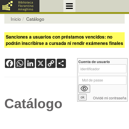
Inicio
Catálogo
Sanciones a usuarios con préstamos vencidos: no
podrán inscribirse a cursada ni rendir exámenes finales
Facebook
WhatsApp
LinkedIn
X
Copy
Share
Cuenta de usuario
Link
Olvidé mi contraseña
Catálogo