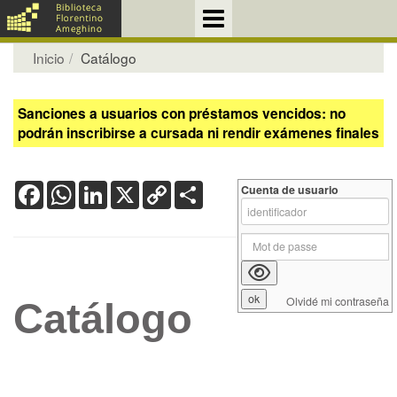
Inicio
Catálogo
Sanciones a usuarios con préstamos vencidos: no
podrán inscribirse a cursada ni rendir exámenes finales
Facebook
WhatsApp
LinkedIn
X
Copy
Share
Cuenta de usuario
Link
Olvidé mi contraseña
Catálogo