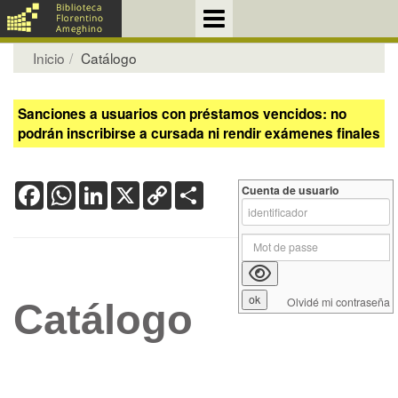
Inicio
Catálogo
Sanciones a usuarios con préstamos vencidos: no
podrán inscribirse a cursada ni rendir exámenes finales
Facebook
WhatsApp
LinkedIn
X
Copy
Share
Cuenta de usuario
Link
Olvidé mi contraseña
Catálogo