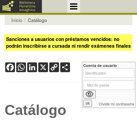
Inicio
Catálogo
Sanciones a usuarios con préstamos vencidos: no
podrán inscribirse a cursada ni rendir exámenes finales
Facebook
WhatsApp
LinkedIn
X
Copy
Share
Cuenta de usuario
Link
Olvidé mi contraseña
Catálogo