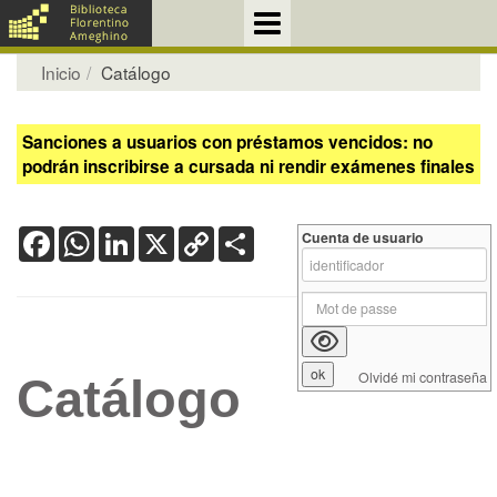
Inicio
Catálogo
Sanciones a usuarios con préstamos vencidos: no
podrán inscribirse a cursada ni rendir exámenes finales
Facebook
WhatsApp
LinkedIn
X
Copy
Share
Cuenta de usuario
Link
Olvidé mi contraseña
Catálogo