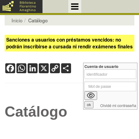
Inicio
Catálogo
Sanciones a usuarios con préstamos vencidos: no
podrán inscribirse a cursada ni rendir exámenes finales
Facebook
WhatsApp
LinkedIn
X
Copy
Share
Cuenta de usuario
Link
Olvidé mi contraseña
Catálogo