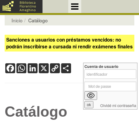
Inicio
Catálogo
Sanciones a usuarios con préstamos vencidos: no
podrán inscribirse a cursada ni rendir exámenes finales
Facebook
WhatsApp
LinkedIn
X
Copy
Share
Cuenta de usuario
Link
Olvidé mi contraseña
Catálogo