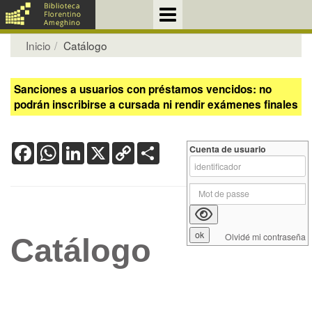
Inicio
Catálogo
Sanciones a usuarios con préstamos vencidos: no
podrán inscribirse a cursada ni rendir exámenes finales
Facebook
WhatsApp
LinkedIn
X
Copy
Share
Cuenta de usuario
Link
Olvidé mi contraseña
Catálogo