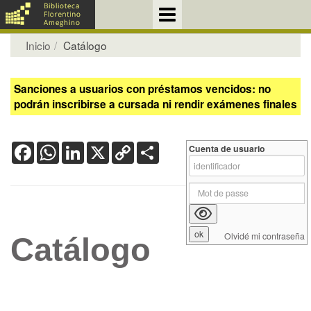
Inicio
Catálogo
Sanciones a usuarios con préstamos vencidos: no
podrán inscribirse a cursada ni rendir exámenes finales
Facebook
WhatsApp
LinkedIn
X
Copy
Share
Cuenta de usuario
Link
Olvidé mi contraseña
Catálogo