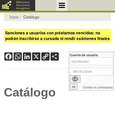
Inicio
Catálogo
Sanciones a usuarios con préstamos vencidos: no
podrán inscribirse a cursada ni rendir exámenes finales
Facebook
WhatsApp
LinkedIn
X
Copy
Share
Cuenta de usuario
Link
Olvidé mi contraseña
Catálogo