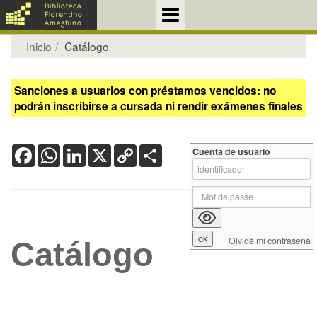
Inicio
Catálogo
Sanciones a usuarios con préstamos vencidos: no
podrán inscribirse a cursada ni rendir exámenes finales
Facebook
WhatsApp
LinkedIn
X
Copy
Share
Cuenta de usuario
Link
Olvidé mi contraseña
Catálogo