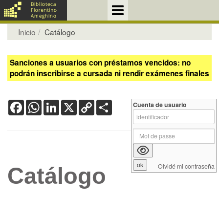
Inicio
Catálogo
Sanciones a usuarios con préstamos vencidos: no
podrán inscribirse a cursada ni rendir exámenes finales
Facebook
WhatsApp
LinkedIn
X
Copy
Share
Cuenta de usuario
Link
Olvidé mi contraseña
Catálogo