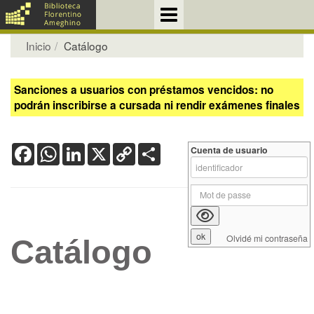
Inicio
Catálogo
Sanciones a usuarios con préstamos vencidos: no
podrán inscribirse a cursada ni rendir exámenes finales
Facebook
WhatsApp
LinkedIn
X
Copy
Share
Cuenta de usuario
Link
Olvidé mi contraseña
Catálogo