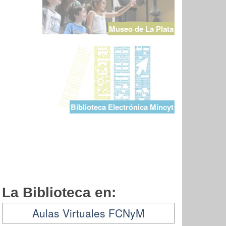
Museo de La Plata
Biblioteca Electrónica Mincyt
La Biblioteca en:
Aulas Virtuales FCNyM