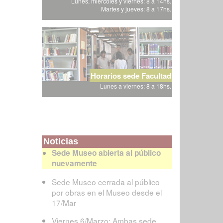
Lunes, miércoles y viernes: 8 a 14hs.
Martes y jueves: 8 a 17hs.
Horarios sede Facultad
Lunes a viernes: 8 a 18hs.
Noticias
Sede Museo abierta al público
nuevamente
Sede Museo cerrada al público
por obras en el Museo desde el
17/Mar
Viernes 6/Marzo: Ambas sede