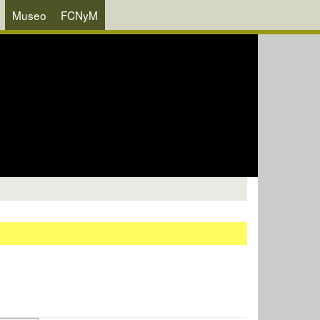
Museo
FCNyM