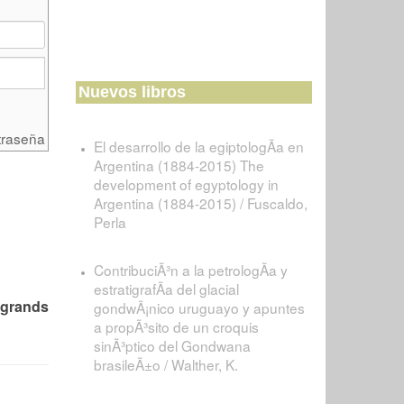
Nuevos libros
traseña
El desarrollo de la egiptologÃ­a en
Argentina (1884-2015) The
development of egyptology in
Argentina (1884-2015) / Fuscaldo,
Perla
ContribuciÃ³n a la petrologÃ­a y
estratigrafÃ­a del glacial
grands
gondwÃ¡nico uruguayo y apuntes
a propÃ³sito de un croquis
sinÃ³ptico del Gondwana
brasileÃ±o / Walther, K.