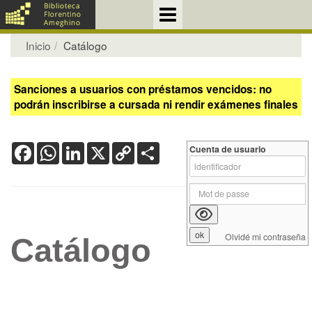
Inicio
Catálogo
Sanciones a usuarios con préstamos vencidos: no
podrán inscribirse a cursada ni rendir exámenes finales
Facebook
WhatsApp
LinkedIn
X
Copy
Share
Cuenta de usuario
Link
Olvidé mi contraseña
Catálogo