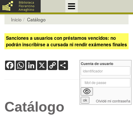
Inicio
Catálogo
Sanciones a usuarios con préstamos vencidos: no
podrán inscribirse a cursada ni rendir exámenes finales
Facebook
WhatsApp
LinkedIn
X
Copy
Share
Cuenta de usuario
Link
Olvidé mi contraseña
Catálogo