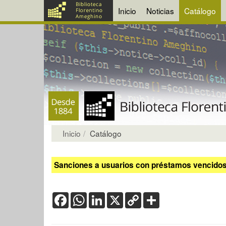
Inicio
Noticias
Catálogo
Inicio
Catálogo
Sanciones a usuarios con préstamos vencidos:
Facebook
WhatsApp
LinkedIn
X
Copy
Share
Link