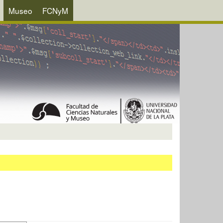
Museo
FCNyM