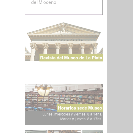
del Mioceno
Revista del Museo de La Plata
Horarios sede Museo
Lunes, miércoles y viernes: 8 a 14hs.
Martes y jueves: 8 a 17hs.