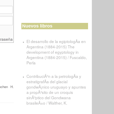
Nuevos libros
traseña
El desarrollo de la egiptologÃ­a en
Argentina (1884-2015) The
development of egyptology in
Argentina (1884-2015) / Fuscaldo,
Perla
ContribuciÃ³n a la petrologÃ­a y
estratigrafÃ­a del glacial
gondwÃ¡nico uruguayo y apuntes
ochen H.
a propÃ³sito de un croquis
sinÃ³ptico del Gondwana
brasileÃ±o / Walther, K.