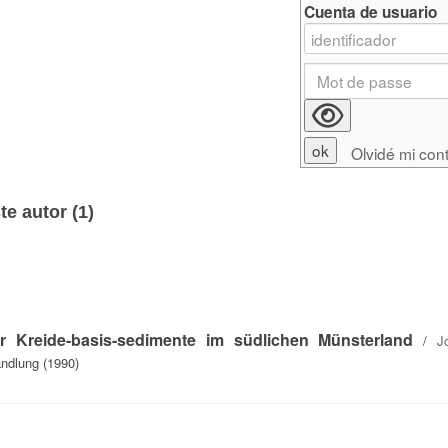
Cuenta de usuario
Olvidé mi con
e autor (
1
)
r Kreide-basis-sedimente im südlichen Münsterland
/
J
andlung (1990)