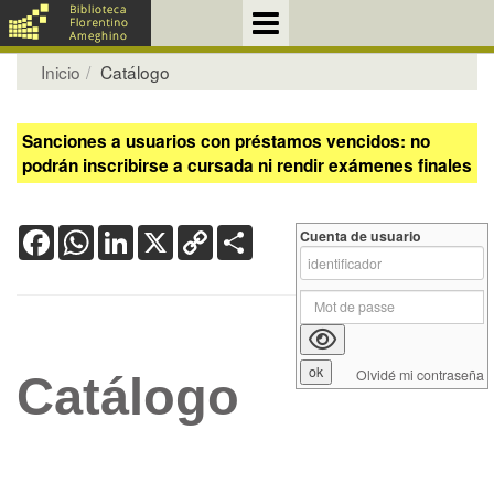
Inicio
Catálogo
Sanciones a usuarios con préstamos vencidos: no
podrán inscribirse a cursada ni rendir exámenes finales
Facebook
WhatsApp
LinkedIn
X
Copy
Share
Cuenta de usuario
Link
Olvidé mi contraseña
Catálogo