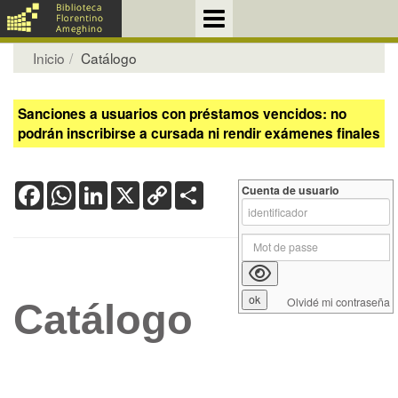
Inicio
Catálogo
Sanciones a usuarios con préstamos vencidos: no
podrán inscribirse a cursada ni rendir exámenes finales
Facebook
WhatsApp
LinkedIn
X
Copy
Share
Cuenta de usuario
Link
Olvidé mi contraseña
Catálogo