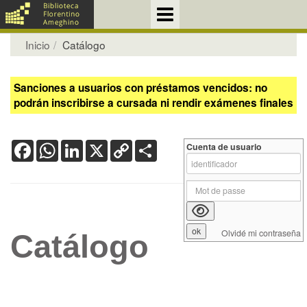
Inicio
Catálogo
Sanciones a usuarios con préstamos vencidos: no
podrán inscribirse a cursada ni rendir exámenes finales
Facebook
WhatsApp
LinkedIn
X
Copy
Share
Cuenta de usuario
Link
Olvidé mi contraseña
Catálogo