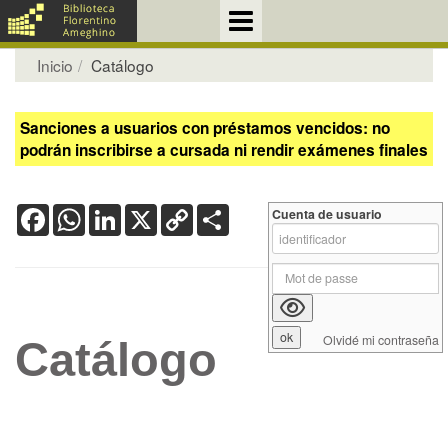
Inicio
Catálogo
Sanciones a usuarios con préstamos vencidos: no
podrán inscribirse a cursada ni rendir exámenes finales
Facebook
WhatsApp
LinkedIn
X
Copy
Share
Cuenta de usuario
Link
Olvidé mi contraseña
Catálogo