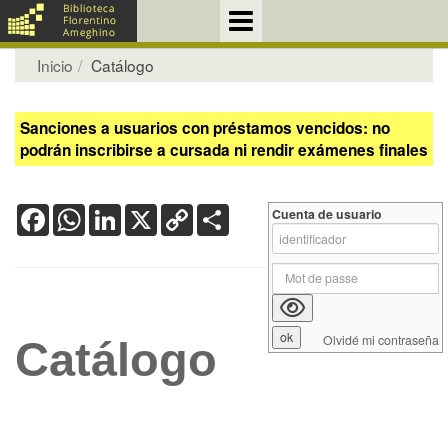
Inicio
Catálogo
Sanciones a usuarios con préstamos vencidos: no
podrán inscribirse a cursada ni rendir exámenes finales
Facebook
WhatsApp
LinkedIn
X
Copy
Share
Cuenta de usuario
Link
Olvidé mi contraseña
Catálogo