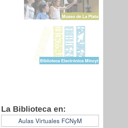
Museo de La Plata
Biblioteca Electrónica Mincyt
La Biblioteca en:
Aulas Virtuales FCNyM