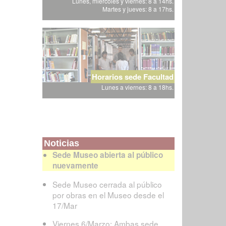
Lunes, miércoles y viernes: 8 a 14hs.
Martes y jueves: 8 a 17hs.
Horarios sede Facultad
Lunes a viernes: 8 a 18hs.
Noticias
Sede Museo abierta al público
nuevamente
Sede Museo cerrada al público
por obras en el Museo desde el
17/Mar
Viernes 6/Marzo: Ambas sede