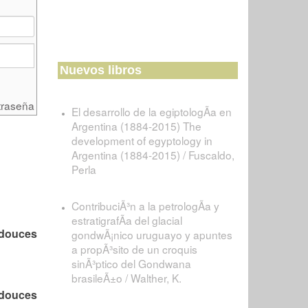
Nuevos libros
traseña
El desarrollo de la egiptologÃ­a en
Argentina (1884-2015) The
development of egyptology in
Argentina (1884-2015) / Fuscaldo,
Perla
ContribuciÃ³n a la petrologÃ­a y
estratigrafÃ­a del glacial
 douces
gondwÃ¡nico uruguayo y apuntes
a propÃ³sito de un croquis
sinÃ³ptico del Gondwana
brasileÃ±o / Walther, K.
 douces