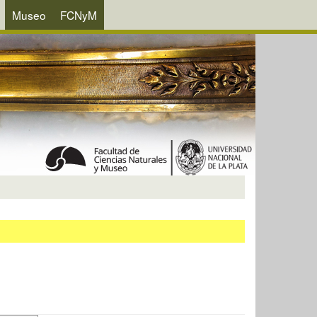
Museo
FCNyM