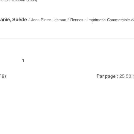
anie, Suède
/
Jean-Pierre Lehman
/ Rennes : Imprimerie Commerciale de
1
/ 8)
Par page :
25
50