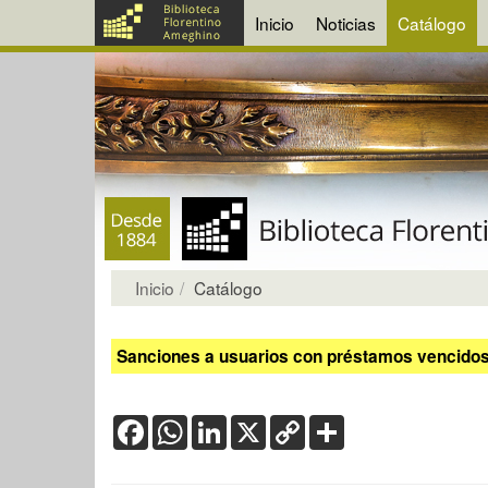
Inicio
Noticias
Catálogo
Inicio
Catálogo
Sanciones a usuarios con préstamos vencidos:
Facebook
WhatsApp
LinkedIn
X
Copy
Share
Link