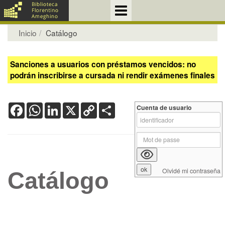
Inicio
Catálogo
Sanciones a usuarios con préstamos vencidos: no
podrán inscribirse a cursada ni rendir exámenes finales
Facebook
WhatsApp
LinkedIn
X
Copy
Share
Cuenta de usuario
Link
Olvidé mi contraseña
Catálogo