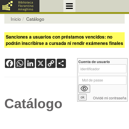
Inicio
Catálogo
Sanciones a usuarios con préstamos vencidos: no
podrán inscribirse a cursada ni rendir exámenes finales
Facebook
WhatsApp
LinkedIn
X
Copy
Share
Cuenta de usuario
Link
Olvidé mi contraseña
Catálogo