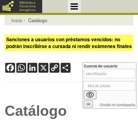
Inicio
Catálogo
Sanciones a usuarios con préstamos vencidos: no
podrán inscribirse a cursada ni rendir exámenes finales
Facebook
WhatsApp
LinkedIn
X
Copy
Share
Cuenta de usuario
Link
Olvidé mi contraseña
Catálogo