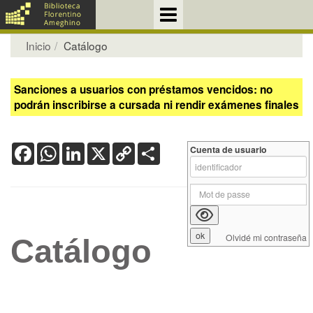
Inicio
Catálogo
Sanciones a usuarios con préstamos vencidos: no
podrán inscribirse a cursada ni rendir exámenes finales
Facebook
WhatsApp
LinkedIn
X
Copy
Share
Cuenta de usuario
Link
Olvidé mi contraseña
Catálogo